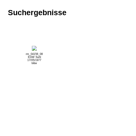
Suchergebnisse
rm_04156_08
EGW Suhl
17/05/1977
b&w